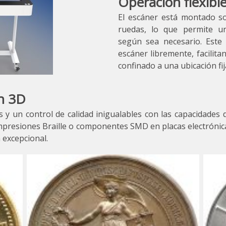
Operación flexibl
El escáner está montado so
ruedas, lo que permite un
según sea necesario. Este
escáner libremente, facilita
confinado a una ubicación fij
en 3D
s y un control de calidad inigualables con las capacidade
mpresiones Braille o componentes SMD en placas electrónic
 excepcional.