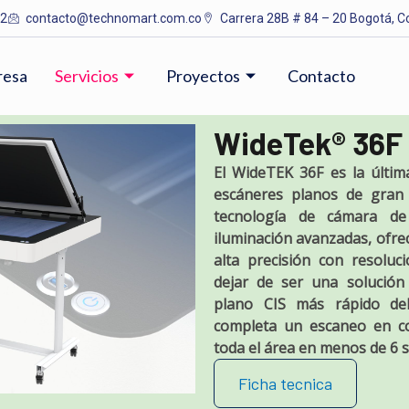
12
contacto@technomart.com.co
Carrera 28B # 84 – 20 Bogotá, C
resa
Servicios
Proyectos
Contacto
WideTek
®
36F
El WideTEK 36F es la últim
escáneres planos de gran
tecnología de cámara de
iluminación avanzadas, ofre
alta precisión con resoluc
dejar de ser una solución
plano CIS más rápido de
completa un escaneo en co
toda el área en menos de 6 
Ficha tecnica