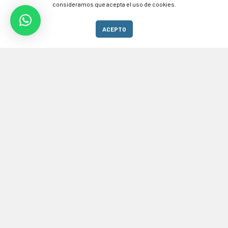
consideramos que acepta el uso de cookies.
Estás interesado en alguno de nuestros
ACEPTO
productos o servicios, Por favor contáctanos !
Contáctanos