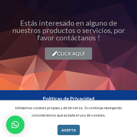
Estás interesado en alguno de
nuestros productos o servicios, por
favor contáctanos !
CLICK AQUÍ
Políticas de Privacidad
Utilizamos cookies propias y de terceros. Si continúa navegando
Contacto
consideramos que acepta el uso de cookies.
Carrera 28B # 84 – 20 Bogotá, Colombia
ACEPTO