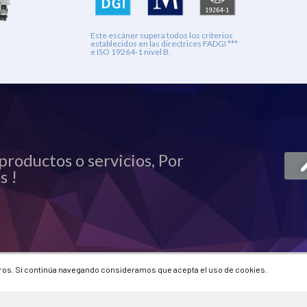
Este escáner supera todos los criterios
establecidos en las directrices FADGI ***
e ISO 19264-1 nivel B.
productos o servicios, Por
s !
eros. Si continúa navegando consideramos que acepta el uso de cookies.
Contacto