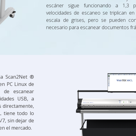
escáner sigue funcionando a 1,3 p
velocidades de escaneo se triplican e
escala de grises, pero se pueden conf
necesario para escanear documentos frági
 la Scan2Net ®
 en PC Linux de
z de escanear
nidades USB, a
s directamente,
L tiene todo lo
7, sin dejar de
en el mercado.