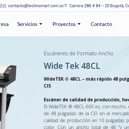
12
contacto@technomart.com.co
Carrera 28B # 84 – 20 Bogotá, C
resa
Servicios
Proyectos
Contacto
Escáneres de Formato Ancho
Wide Tek 48CL
WideTEK ® 48CL – más rápido 48 pulg
CIS
Escáner de calidad de producción, h
El WideTEK ® 48CL-600 es, con mucho, e
de 48 pulgadas de la CEI en el mercad
calidad de producción en 10 pulgadas 
color. Con un ancho total de 48 “y un